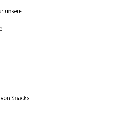
ür unsere
e
 von Snacks