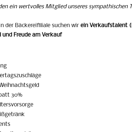
den ein wertvolles Mitglied unseres sympathischen 
n der Bäckereifiliale suchen wir
ein Verkaufstalent 
l und Freude am Verkauf
ung
ertagszuschläge
 Weihnachtsgeld
batt 30%
ltersvorsorge
ißgetränk
ents