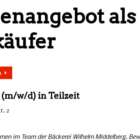
lenangebot als
käufer
n
(m/w/d) in Teilzeit
r. 2
g
mmen im Team der Bäckerei Wilhelm Middelberg. Bew