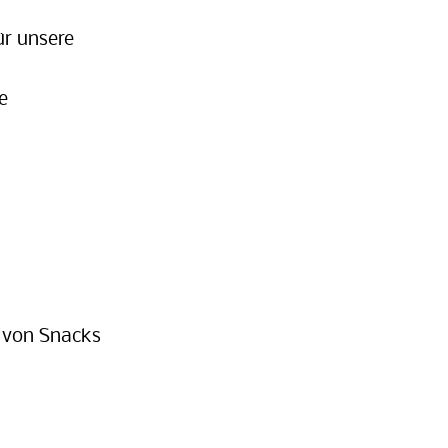
ür unsere
e
 von Snacks