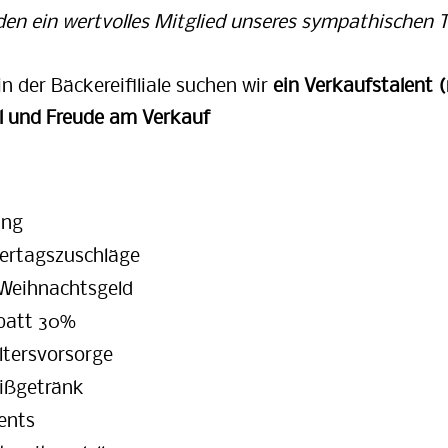
den ein wertvolles Mitglied unseres sympathischen 
n der Bäckereifiliale suchen wir
ein Verkaufstalent 
l und Freude am Verkauf
ung
ertagszuschläge
 Weihnachtsgeld
batt 30%
ltersvorsorge
ißgetränk
ents